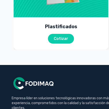
Plastificados
Cotizar
Empresa líder en soluciones tecnológicas innovadoras con má
experiencia, comprometidos con la calidad y la satisfacción d
clientes.