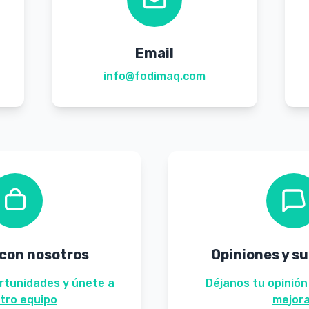
Email
info@fodimaq.com
 con nosotros
Opiniones y s
rtunidades y únete a
Déjanos tu opinión
tro equipo
mejor