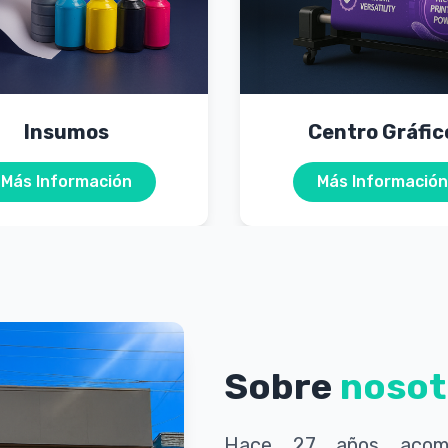
Insumos
Centro Gráfic
Más Información
Más Información
Sobre
nosot
Hace 27 años acomp